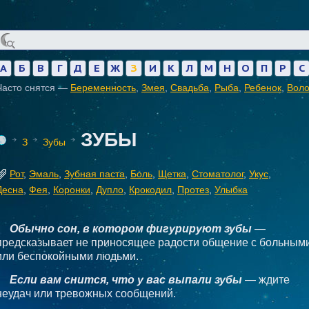
А
Б
В
Г
Д
Е
Ж
З
И
К
Л
М
Н
О
П
Р
С
Часто снятся —
Беременность
,
Змея
,
Свадьба
,
Рыба
,
Ребенок
,
Вол
ЗУБЫ
З
Зубы
Рот
,
Эмаль
,
Зубная паста
,
Боль
,
Щетка
,
Стоматолог
,
Укус
,
Десна
,
Фея
,
Коронки
,
Дупло
,
Крокодил
,
Протез
,
Улыбка
Обычно сон, в котором фигурируют зубы
—
предсказывает не приносящее радости общение с больным
или беспокойными людьми.
Если вам снится, что у вас выпали зубы
— ждите
неудач или тревожных сообщений.