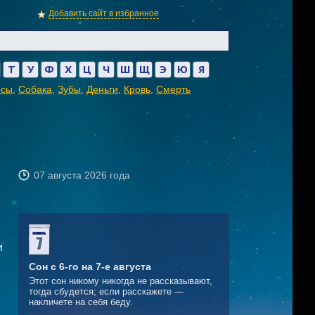
Добавить сайт в избранное
Т
У
Ф
Х
Ц
Ч
Ш
Щ
Э
Ю
Я
осы
,
Собака
,
Зубы
,
Деньги
,
Кровь
,
Смерть
07 августа 2026 года
и
Сон с 6-го на 7-е августа
Этот сон никому никогда не рассказывают,
тогда сбудется; если расскажете —
накличете на себя беду.