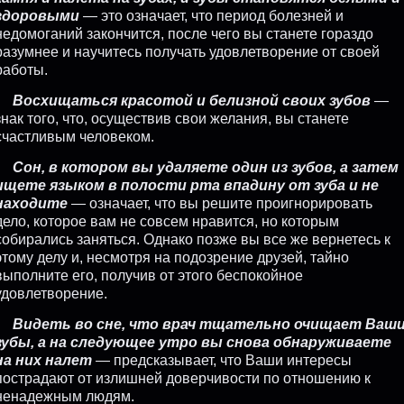
здоровыми
— это означает, что период болезней и
недомоганий закончится, после чего вы станете гораздо
разумнее и научитесь получать удовлетворение от своей
работы.
Восхищаться красотой и белизной своих зубов
—
знак того, что, осуществив свои желания, вы станете
счастливым человеком.
Сон, в котором вы удаляете один из зубов, а затем
ищете языком в полости рта впадину от зуба и не
находите
— означает, что вы решите проигнорировать
дело, которое вам не совсем нравится, но которым
собирались заняться. Однако позже вы все же вернетесь к
этому делу и, несмотря на подозрение друзей, тайно
выполните его, получив от этого беспокойное
удовлетворение.
Видеть во сне, что врач тщательно очищает Ваш
зубы, а на следующее утро вы снова обнаруживаете
на них налет
— предсказывает, что Ваши интересы
пострадают от излишней доверчивости по отношению к
ненадежным людям.