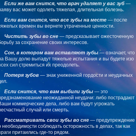
Если же вам снится, что врач удаляет у вас зуб
—
наяву вас может одолеть тяжелая, длительная болезнь.
Если вам снится, что все зубы на месте
— после
тяжелых времен вы вернете утраченные ценности.
Чистить зубы во сне
— предсказывает ожесточенную
борьбу за сохранение своих интересов.
Сон, в котором вам вставляют зубы
— означает, что
на Вашу долю выпадут тяжелые испытания и вы будете изо
всех сил стремиться их преодолеть.
Потеря зубов
— знак униженной гордости и неудачных
дел.
Если снится, что вам выбили зубы
— это
предзнаменование неожиданной неудачи: либо пострадают
Ваши коммерческие дела, либо вам будут угрожать
несчастный случай или смерть.
Рассматривать свои зубы во сне
— предупреждение
о необходимости соблюдать осторожность в делах, так как
враги притаились где-то рядом.