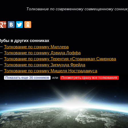
Толкование по современному совмещенному сонник
Зубы в других сонниках
Толкование по соннику Миллера
Толкование по соннику Дэвида Лоффа
Толкование по соннику Терентия «Странника» Смирнова
Толкование по соннику Зигмунда Фрейда
Толкование по соннику Мишеля Нострадамуса
Показать еще 36 сонников
или
Посмотреть сразу все толкования