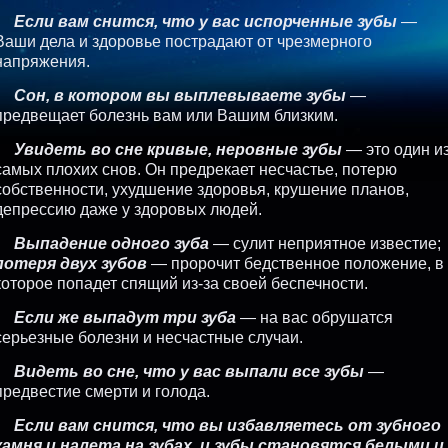
Если вам снится, что у вас испорченные зубы
—
Ваши дела и здоровье пострадают от чрезмерного
напряжения.
Сон, в котором вы выплевываете зубы
—
предвещает болезнь вам или Вашим близким.
Увидеть во сне кривые, неровные зубы
— это один и
самых плохих снов. Он предрекает несчастье, потерю
собственности, ухудшение здоровья, крушение планов,
депрессию даже у здоровых людей.
Выпадение одного зуба
— сулит неприятное известие;
потеря двух зубов
— пророчит бедственное положение, в
которое попадет спящий из-за своей беспечности.
Если же выпадут три зуба
— на вас обрушатся
серьезные болезни и несчастные случаи.
Видеть во сне, что у вас выпали все зубы
—
предвестие смерти и голода.
Если вам снится, что вы избавляетесь от зубного
камня и налета на зубах, и зубы становятся белыми и