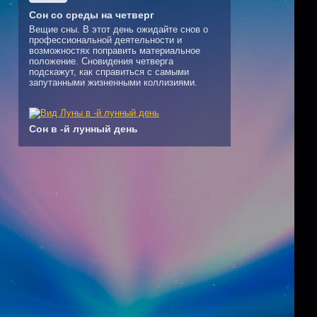
Сон со среды на четверг
Вещие сны. В этот день ожидайте снов о
профессиональной деятельности и
возможностях поправить материальное
положение. Сновидения четверга
подскажут, как справиться с самыми
запутанными жизненными коллизиями.
Сон в -й лунный день