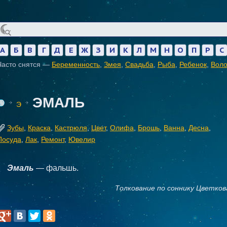
А
Б
В
Г
Д
Е
Ж
З
И
К
Л
М
Н
О
П
Р
С
Часто снятся —
Беременность
,
Змея
,
Свадьба
,
Рыба
,
Ребенок
,
Вол
ЭМАЛЬ
Э
Зубы
,
Краска
,
Кастрюля
,
Цвет
,
Олифа
,
Брошь
,
Ванна
,
Десна
,
Посуда
,
Лак
,
Ремонт
,
Ювелир
Эмаль
— фальшь.
Толкование по соннику Цветков