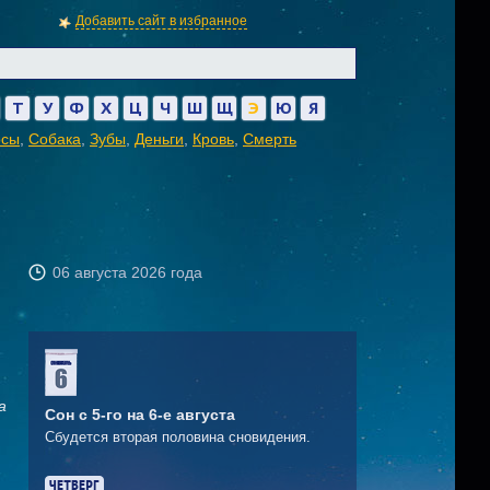
Добавить сайт в избранное
Т
У
Ф
Х
Ц
Ч
Ш
Щ
Э
Ю
Я
осы
,
Собака
,
Зубы
,
Деньги
,
Кровь
,
Смерть
06 августа 2026 года
а
Сон с 5-го на 6-е августа
Сбудется вторая половина сновидения.