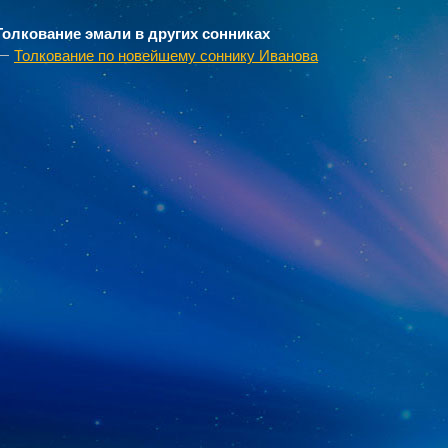
Толкование эмали в других сонниках
Толкование по новейшему соннику Иванова