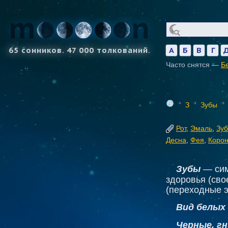
65 сонников. 47 000 толкований.
А
Б
В
Г
Часто снятся —
Б
З
Зубы
Рот
,
Эмаль
,
Зуб
Десна
,
Фея
,
Корон
Зубы
— сим
здоровья (сво
(переходные э
Вид белых
Черные, г