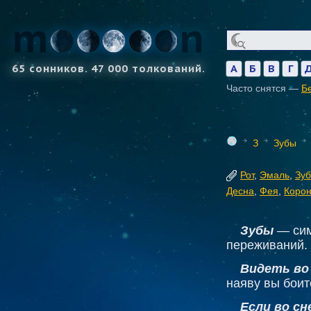
65 сонников. 47 000 толкований.
А
Б
В
Г
Часто снятся —
Б
З
Зубы
Рот
,
Эмаль
,
Зуб
Десна
,
Фея
,
Корон
Зубы
— сим
переживаний.
Видеть во
наяву вы боит
Если во сн