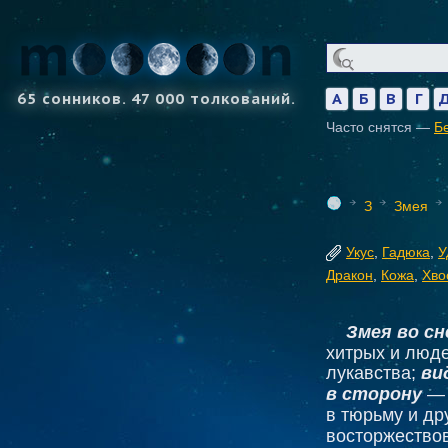
65 сонников. 47 000 толкований.
А
Б
В
Г
Часто снятся —
Б
З
Змея
Укус
,
Гадюка
,
У
Дракон
,
Кожа
,
Хво
Змея во сн
хитрых и люд
лукавства;
ви
в сторону
— 
в тюрьму и др
восторжествов