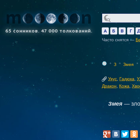
65 сонников. 47 000 толкований.
А
Б
В
Г
Часто снятся —
Б
З
Змея
Укус
,
Гадюка
,
У
Дракон
,
Кожа
,
Хво
Змея
— злой