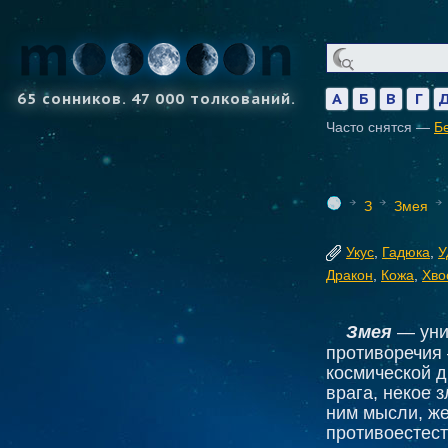
65 сонников. 47 000 толкований.
А
Б
В
Г
Часто снятся —
Б
З
Змея
Укус
,
Гадюка
,
У
Дракон
,
Кожа
,
Хво
Змея
— уни
противоречия 
космической д
врага, некое 
ним мысли, же
противоестес