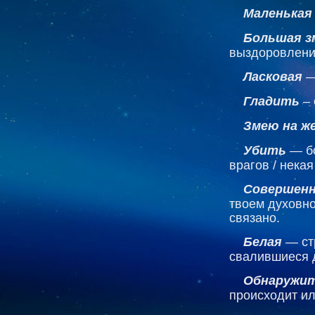
Маленькая
Большая зм
выздоровлени
Ласковая
—
Гладить
– 
Змею на ж
Убить
— бо
врагов / нека
Совершенн
твоем духовно
связано.
Белая
— стр
свалившиеся 
Обнаружит
происходит ил