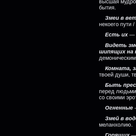
высшая мудрос
бытия.
Змеи в вет
некоего пути 
Есть их
— 
Видеть зм
шипящих на 
демоническим
Комната, з
твоей души, т
Быть прес
перед людьми
со своими эро
Огненные
—
Змей в во
меланхолию.
Горящих
— 