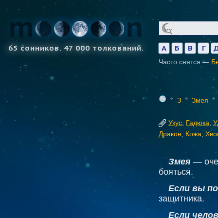
65 сонников. 47 000 толкований.
А
Б
В
Г
Часто снятся —
Б
З
Змея
Укус
,
Гадюка
,
У
Дракон
,
Кожа
,
Хво
Змея
— оче
бояться.
Если вы п
защитника.
Если челов