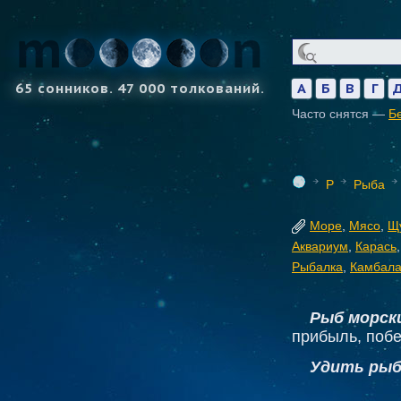
65 сонников. 47 000 толкований.
А
Б
В
Г
Часто снятся —
Б
Р
Рыба
Море
,
Мясо
,
Щ
Аквариум
,
Карась
Рыбалка
,
Камбал
Рыб морск
прибыль, побе
Удить рыб