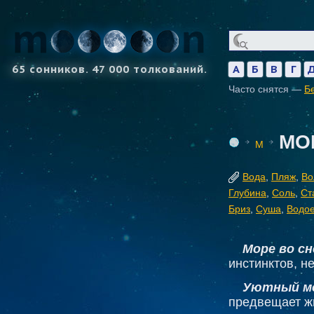
65 сонников. 47 000 толкований.
А
Б
В
Г
Часто снятся —
Б
МО
М
Вода
,
Пляж
,
Во
Глубина
,
Соль
,
Ст
Бриз
,
Суша
,
Водо
Море во сн
инстинктов, н
Уютный мо
предвещает жи