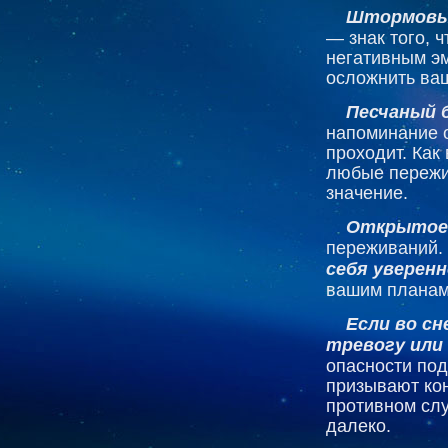
Штормовые
— знак того, 
негативным эм
осложнить ваш
Песчаный 
напоминание о
проходит. Как 
любые пережи
значение.
Открытое
переживаний.
себя уверенн
вашим планам
Если во сн
тревогу или
опасности под
призывают кон
противном слу
далеко.