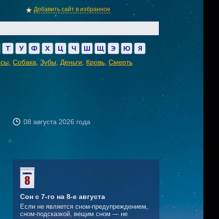
Добавить сайт в избранное
Т
У
Ф
Х
Ц
Ч
Ш
Щ
Э
Ю
Я
осы
,
Собака
,
Зубы
,
Деньги
,
Кровь
,
Смерть
08 августа 2026 года
Сон с 7-го на 8-е августа
Если не является сном-предупреждением,
сном-подсказкой, вещим сном — не