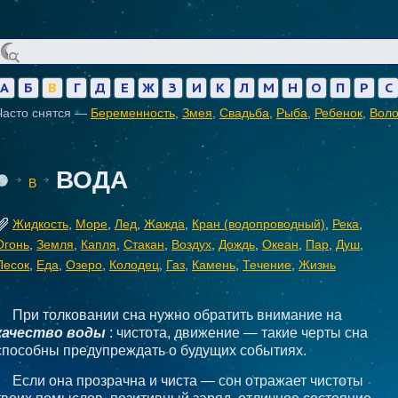
А
Б
В
Г
Д
Е
Ж
З
И
К
Л
М
Н
О
П
Р
С
Часто снятся —
Беременность
,
Змея
,
Свадьба
,
Рыба
,
Ребенок
,
Вол
ВОДА
В
Жидкость
,
Море
,
Лед
,
Жажда
,
Кран (водопроводный)
,
Река
,
Огонь
,
Земля
,
Капля
,
Стакан
,
Воздух
,
Дождь
,
Океан
,
Пар
,
Душ
,
Песок
,
Еда
,
Озеро
,
Колодец
,
Газ
,
Камень
,
Течение
,
Жизнь
При толковании сна нужно обратить внимание на
качество воды
: чистота, движение — такие черты сна
способны предупреждать о будущих событиях.
Если она прозрачна и чиста — сон отражает чистоты