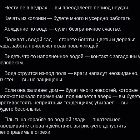
Нести ее в ведрах — вы преодолеете период неудач.
Качать из колонки — будете много и усердно работать.
Хождение по воде — сулит безграничное счастье.
Поливать водой сад — станете богаты, цветы и деревья 
ваша забота привлечет к вам новых людей.
Видеть что-то наполненное водой — контакт с загадочны
человеком.
Вода струится из-под пола — враги нападут неожиданно,
из стен — вы не защищены.
Если она заливает дом — будет много новостей, которые
положат начало переменам; поднимается вверх — вы будет
противостоять неприятным тенденциям; убывает — вы
будете бессильны.
Плыть на корабле по водной глади — тщательнее
взвешивайте слова и действия, вы рискуете допустить
непоправимые огрехи.