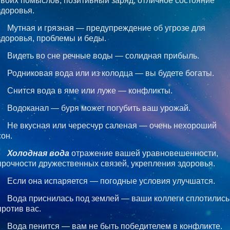
твоих помыслов, позитивный заряд, отличное состояние
здоровья.
Мутная и грязная — предупреждение об угрозе для
здоровья, проблемы и беды.
Видеть во сне речные воды — солидная прибыль.
Родниковая вода или из колодца — вы будете богаты.
Снится вода в яме или луже — конфликты.
Водоканал — буря может погубить ваш урожай.
Не вкусная или чересчур саленая — очень нехороший
сон.
Холодная вода
отражение вашей уравновешенности,
прочности дружественных связей, укрепления здоровья.
Если она испаряется — погодные условия улучшатся.
Вода приснилась под землей — ваши коллеги сплотились
против вас.
Вода пенится — вам не быть победителем в конфликте.