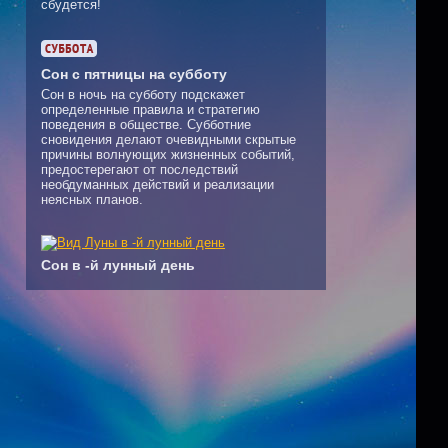
сбудется!
Сон с пятницы на субботу
Сон в ночь на субботу подскажет
определенные правила и стратегию
поведения в обществе. Субботние
сновидения делают очевидными скрытые
причины волнующих жизненных событий,
предостерегают от последствий
необдуманных действий и реализации
неясных планов.
Сон в -й лунный день