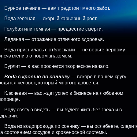
Бурное течение — вам предстоит много забот.
Вода зеленая — скорый карьерный рост.
Голубая или темная — предвестие смерти.
Ледяная — отражение отличного здоровья.
Вода приснилась с отблесками — не верьте первому
впечатлению о новом знакомом.
Бурлит — в вас проснется творческое начало.
Вода с кровью по соннику
— вскоре в вашем кругу
родится человек, который многого добьется.
Ключевая — вас ждет успех в бизнесе на любовном
поприще.
Воду святую видеть — вы будете жить без греха и в
здравии.
Вода из водопровода по соннику — вы ослабеете, следит
за состоянием сосудов и кровеносной системы.