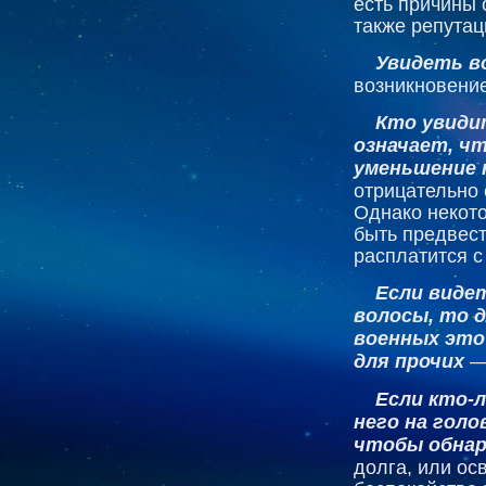
есть причины 
также репутац
Увидеть в
возникновение
Кто увиди
означает, ч
уменьшение 
отрицательно 
Однако некото
быть предвест
расплатится с
Если видет
волосы, то 
военных это
для прочих
— 
Если кто-л
него на голо
чтобы обнар
долга, или ос