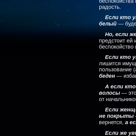
беспокойства 
радость.
Если кто у
белый
— буде
Но, если 
предстоит ей 
беспокойство 
Если кто 
лишится имущ
пользование (
беден
— избав
А если кт
волосы
— это 
от начальнико
Если женщи
не покрыты
вернется,
а е
Если же ув