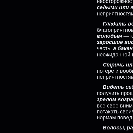
неосторожнос
седыми или 
неприятностям
Гладить в
благоприятном
молодым
— к
заросшие вис
честь,
а баке
неожиданной 
Стричь ил
потере и вооб
неприятностя
Видеть се
получить про
зрелом возр
все свое вним
потакать сво
нормам повед
Волосы, ра