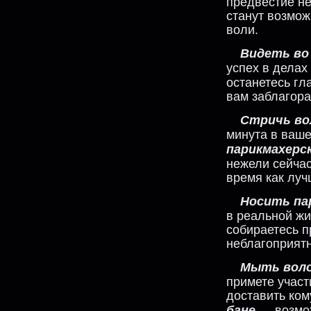
предвестие н
станут возмож
воли.
Видеть во
успех в делах
останетесь гл
вам заблагора
Стричь во
минута в ваш
парикмахерс
нежели сейча
время как луч
Носить пар
в реальной жи
собираетесь п
неблагоприят
Мыть воло
примете участ
доставить ком
бане
— возмож