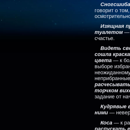
Сногсшиба
говорит о том
осмотрительно
Изящная п
туалетом
— 
счастье.
Видеть св
сошла краск
цвета
— к бо
выборе избра
неожиданному 
неприбранные
расчесывать
торчком вих
задание от на
Кудрявые 
ними
— неверн
Коса
— к ра
распускать 