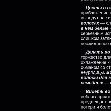
Цветы в в
приближение н
выведут вас и
волосах
— сла
в нем белые
—
серьезным исп
слишком затян
неожиданное 
Делать во 
торжество дл
охлаждение к
обманом со ст
неурядицы.
В
волосы для 
семейных
— о
Видеть во
неблагоприят
предвещает п
потери и боле