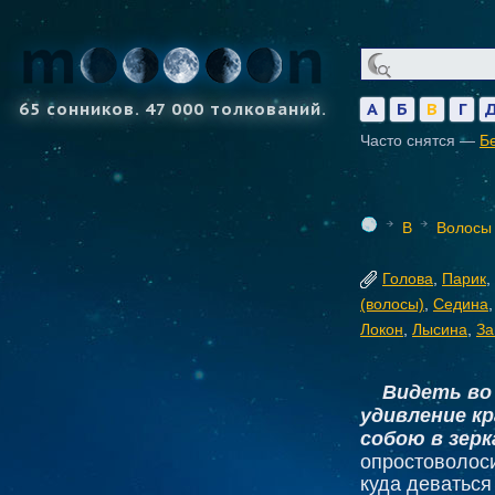
65 сонников. 47 000 толкований.
А
Б
В
Г
Часто снятся —
Б
В
Волосы
Голова
,
Парик
,
(волосы)
,
Седина
Локон
,
Лысина
,
За
Видеть во
удивление к
собою в зерк
опростоволоси
куда деваться