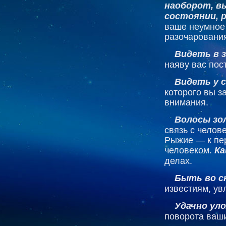
наоборот, в
состоянии, 
ваше неумное 
разочаровани
Видеть в з
наяву вас пост
Видеть у 
которого вы з
внимания.
Волосы зо
связь с челов
Рыжие — к пе
человеком.
К
делах.
Быть во с
известиям, ув
Удачно ул
поворота ваши