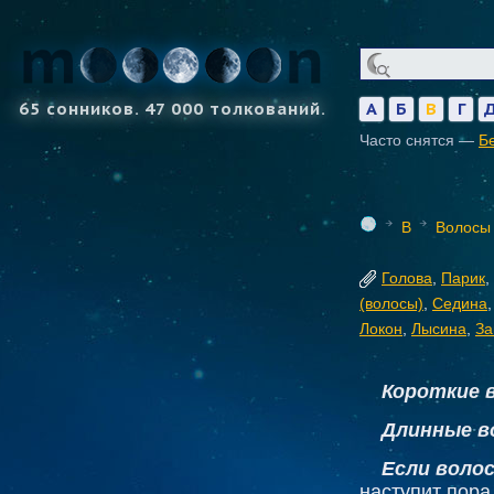
65 сонников. 47 000 толкований.
А
Б
В
Г
Часто снятся —
Б
В
Волосы
Голова
,
Парик
,
(волосы)
,
Седина
Локон
,
Лысина
,
За
Короткие 
Длинные в
Если воло
наступит пора