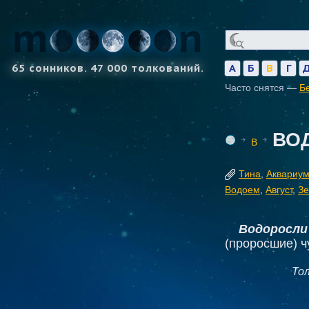
65 сонников. 47 000 толкований.
А
Б
В
Г
Часто снятся —
Б
ВО
В
Тина
,
Аквариу
Водоем
,
Август
,
Зе
Водоросли
(проросшие) ч
То