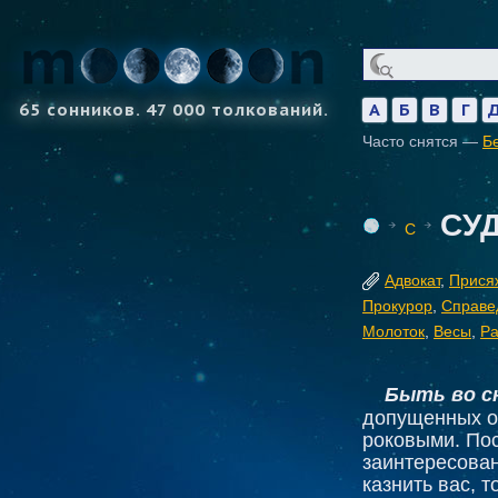
65 сонников. 47 000 толкований.
А
Б
В
Г
Часто снятся —
Б
СУ
С
Адвокат
,
Прися
Прокурор
,
Справе
Молоток
,
Весы
,
Ра
Быть во с
допущенных ош
роковыми. Пос
заинтересован
казнить вас, т