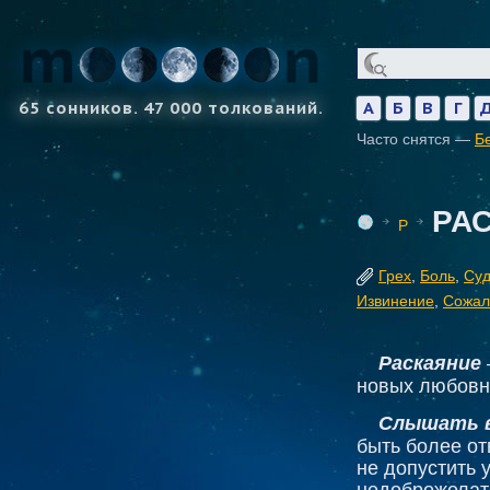
65 сонников. 47 000 толкований.
А
Б
В
Г
Часто снятся —
Б
РА
Р
Грех
,
Боль
,
Су
Извинение
,
Сожал
Раскаяние
новых любовны
Слышать в
быть более от
не допустить 
недоброжелат