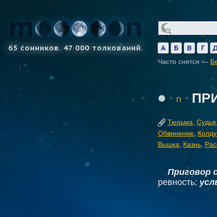
65 сонников. 47 000 толкований.
А
Б
В
Г
Часто снятся —
Б
ПР
П
Тюрьма
,
Судья
Обвинение
,
Колду
Вышка
,
Казнь
,
Рас
Приговор 
ревность;
усл