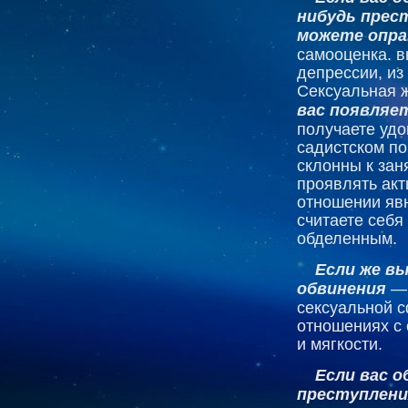
нибудь прес
можете опр
самооценка. в
депрессии, из
Сексуальная ж
вас появляе
получаете удо
садистском по
склонны к зан
проявлять акт
отношении яв
считаете себ
обделенным.
Если же в
обвинения
— 
сексуальной с
отношениях с 
и мягкости.
Если вас 
преступлени