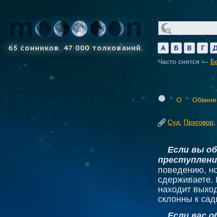
65 сонников. 47 000 толкований.
А
Б
В
Г
Часто снятся —
Б
О
Обвине
Суд
,
Приговор
Если вы о
преступлени
поведению, но
сдерживаете. 
находит выход
склонны к сад
Если вас о