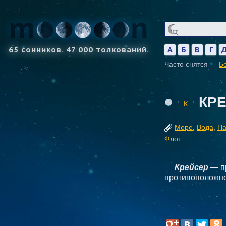
65 сонников. 47 000 толкований.
А
Б
В
Г
Часто снятся —
Б
КР
К
Море
,
Вода
,
Па
Флот
Крейсер
— пр
противоположно