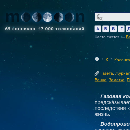
65 сонников. 47 000 толкований.
А
Б
В
Г
Часто снятся —
Б
К
Колонка
Газета
,
Журна
Ванна
,
Заметка
,
П
Газовая ко
предсказывает
последствия к
жизнь.
Водопровод
означает скор