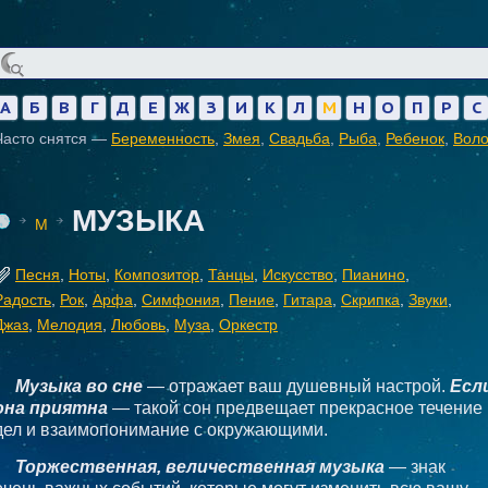
А
Б
В
Г
Д
Е
Ж
З
И
К
Л
М
Н
О
П
Р
С
Часто снятся —
Беременность
,
Змея
,
Свадьба
,
Рыба
,
Ребенок
,
Вол
МУЗЫКА
М
Песня
,
Ноты
,
Композитор
,
Танцы
,
Искусство
,
Пианино
,
Радость
,
Рок
,
Арфа
,
Симфония
,
Пение
,
Гитара
,
Скрипка
,
Звуки
,
Джаз
,
Мелодия
,
Любовь
,
Муза
,
Оркестр
Музыка во сне
— отражает ваш душевный настрой.
Есл
она приятна
— такой сон предвещает прекрасное течение
дел и взаимопонимание с окружающими.
Торжественная, величественная музыка
— знак