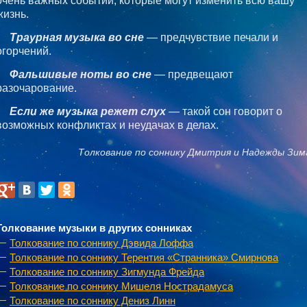
очень важных событий, которые могут изменить всю вашу
жизнь.
Траурная музыка во сне
— предчувствие печали и
огорчений.
Фальшивые ноты во сне
— предвещают
разочарование.
Если же музыка режет слух
— такой сон говорит о
возможных конфликтах и неудачах в делах.
Толкование по соннику Дмитрия и Надежды Зим
Толкование музыки в других сонниках
Толкование по соннику Дэвида Лоффа
Толкование по соннику Терентия «Странника» Смирнова
Толкование по соннику Зигмунда Фрейда
Толкование по соннику Мишеля Нострадамуса
Толкование по соннику Дениз Линн