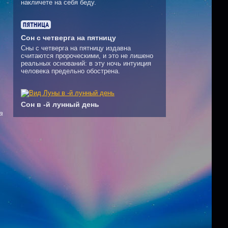
накличете на себя беду.
Сон с четверга на пятницу
Сны с четверга на пятницу издавна
считаются пророческими, и это не лишено
реальных оснований: в эту ночь интуиция
человека предельно обострена.
Сон в -й лунный день
а