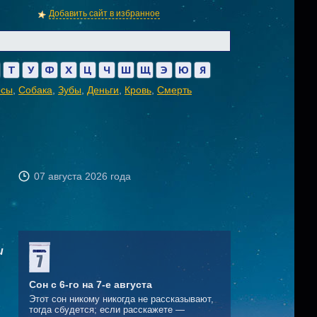
Добавить сайт в избранное
Т
У
Ф
Х
Ц
Ч
Ш
Щ
Э
Ю
Я
осы
,
Собака
,
Зубы
,
Деньги
,
Кровь
,
Смерть
07 августа 2026 года
и
Сон с 6-го на 7-е августа
Этот сон никому никогда не рассказывают,
тогда сбудется; если расскажете —