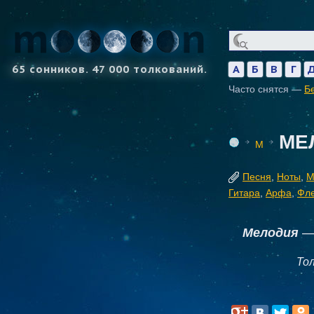
65 сонников. 47 000 толкований.
А
Б
В
Г
Часто снятся —
Б
МЕ
М
Песня
,
Ноты
,
М
Гитара
,
Арфа
,
Фл
Мелодия
— 
То