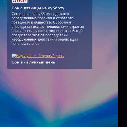
Сон с пятницы на субботу
Сон в ночь на субботу подскажет
определенные правила и стратегию
поведения в обществе. Субботние
сновидения делают очевидными скрытые
причины волнующих жизненных событий,
предостерегают от последствий
необдуманных действий и реализации
неясных планов.
Сон в -й лунный день