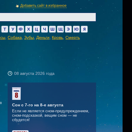
Добавить сайт в избранное
Т
У
Ф
Х
Ц
Ч
Ш
Щ
Э
Ю
Я
осы
,
Собака
,
Зубы
,
Деньги
,
Кровь
,
Смерть
08 августа 2026 года
а
Сон с 7-го на 8-е августа
Если не является сном-предупреждением,
сном-подсказкой, вещим сном — не
сбудется!