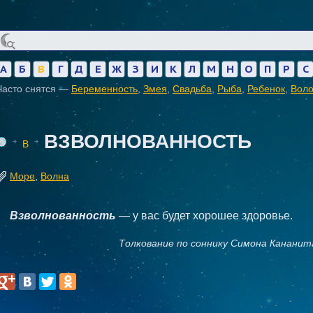
А
Б
В
Г
Д
Е
Ж
З
И
К
Л
М
Н
О
П
Р
С
Часто снятся —
Беременность
,
Змея
,
Свадьба
,
Рыба
,
Ребенок
,
Вол
ВЗВОЛНОВАННОСТЬ
В
Море
,
Волна
Взволнованность
— у вас будет хорошее здоровье.
Толкование по соннику Симона Кананит