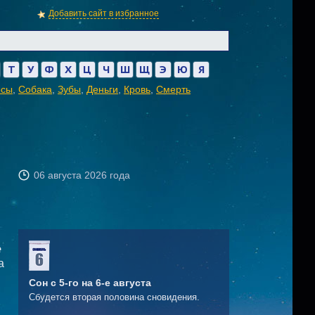
Добавить сайт в избранное
Т
У
Ф
Х
Ц
Ч
Ш
Щ
Э
Ю
Я
осы
,
Собака
,
Зубы
,
Деньги
,
Кровь
,
Смерть
06 августа 2026 года
е
а
Сон с 5-го на 6-е августа
Сбудется вторая половина сновидения.