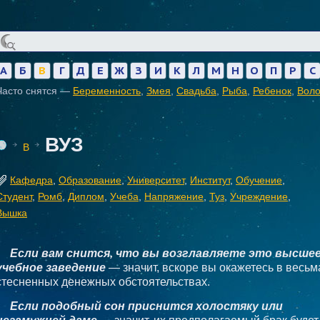
А
Б
В
Г
Д
Е
Ж
З
И
К
Л
М
Н
О
П
Р
С
Часто снятся —
Беременность
,
Змея
,
Свадьба
,
Рыба
,
Ребенок
,
Вол
ВУЗ
В
Кафедра
,
Образование
,
Университет
,
Институт
,
Обучение
,
Студент
,
Ромб
,
Диплом
,
Учеба
,
Напряжение
,
Туз
,
Учреждение
,
Вышка
Если вам снится, что вы возглавляете это высше
учебное заведение
— значит, вскоре вы окажетесь в весьм
стесненных денежных обстоятельствах.
Если подобный сон приснится холостяку или