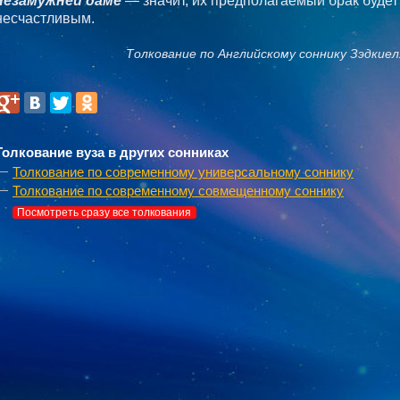
незамужней даме
— значит, их предполагаемый брак будет
несчастливым.
Толкование по Английскому соннику Зэдкиел
Толкование вуза в других сонниках
Толкование по современному универсальному соннику
Толкование по современному совмещенному соннику
Посмотреть сразу все толкования