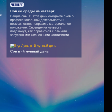
Сон со среды на четверг
я
Вещие сны. В этот день ожидайте снов о
профессиональной деятельности и
возможностях поправить материальное
положение. Сновидения четверга
подскажут, как справиться с самыми
запутанными жизненными коллизиями.
Сон в -й лунный день