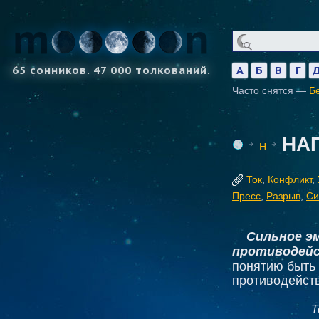
65 сонников. 47 000 толкований.
А
Б
В
Г
Часто снятся —
Б
НА
Н
Ток
,
Конфликт
,
Пресс
,
Разрыв
,
Си
Сильное э
противодей
понятию быть
противодейст
Т