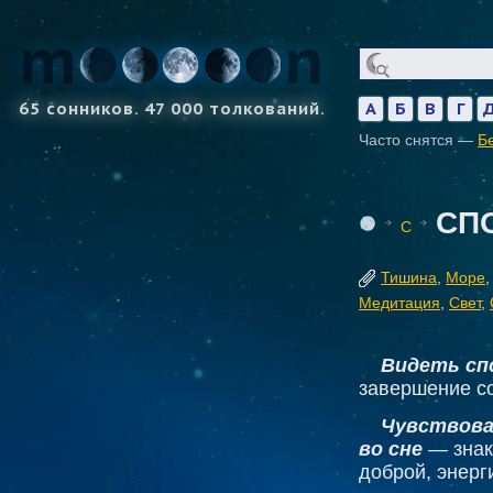
65 сонников. 47 000 толкований.
А
Б
В
Г
Часто снятся —
Б
СП
С
Тишина
,
Море
Медитация
,
Свет
,
Видеть сп
завершение с
Чувствова
во сне
— знак
доброй, энерг