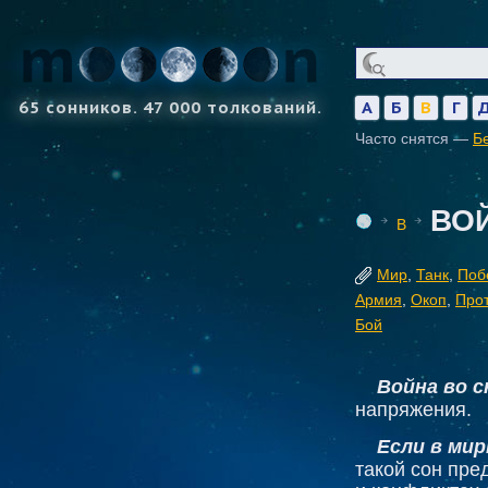
65 сонников. 47 000 толкований.
А
Б
В
Г
Часто снятся —
Б
ВО
В
Мир
,
Танк
,
Поб
Армия
,
Окоп
,
Прот
Бой
Война во с
напряжения.
Если в мир
такой сон пре