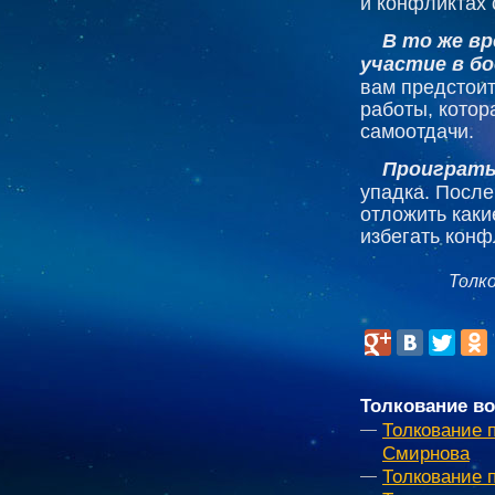
и конфликтах
В то же вр
участие в б
вам предстоит
работы, котор
самоотдачи.
Проиграть
упадка. После
отложить каки
избегать конф
Толк
Толкование во
Толкование 
Смирнова
Толкование 