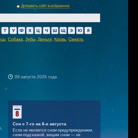
Добавить сайт в избранное
Т
У
Ф
Х
Ц
Ч
Ш
Щ
Э
Ю
Я
осы
,
Собака
,
Зубы
,
Деньги
,
Кровь
,
Смерть
08 августа 2026 года
Сон с 7-го на 8-е августа
,
Если не является сном-предупреждением,
сном-подсказкой, вещим сном — не