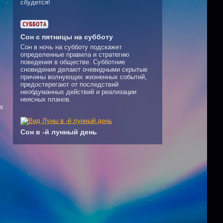
сбудется!
Сон с пятницы на субботу
Сон в ночь на субботу подскажет
определенные правила и стратегию
поведения в обществе. Субботние
сновидения делают очевидными скрытые
причины волнующих жизненных событий,
предостерегают от последствий
необдуманных действий и реализации
неясных планов.
а
Сон в -й лунный день