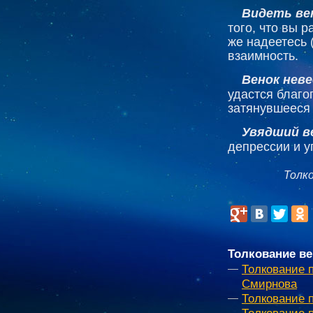
Видеть вен
того, что вы 
же надеетесь 
взаимность.
Венок нев
удастся благо
затянувшееся 
Увядший в
депрессии и у
Толк
Толкование ве
Толкование 
Смирнова
Толкование 
Толкование 