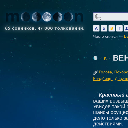
65 сонников. 47 000 толкований.
А
Б
В
Г
Часто снятся —
Б
ВЕ
В
Голова
,
Похор
Кладбище
,
Девуш
Красивый 
ваших возвыш
Увидев такой с
шансы осущест
дело только з
действиями.