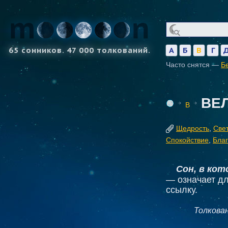
65 сонников. 47 000 толкований.
А
Б
В
Г
Часто снятся —
Б
ВЕ
В
Щедрость
,
Свет
Спокойствие
,
Благ
Сон, в ко
— означает дл
ссылку.
Толкова