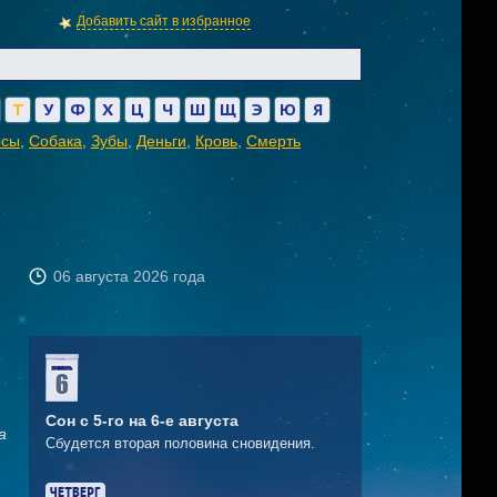
Добавить сайт в избранное
Т
У
Ф
Х
Ц
Ч
Ш
Щ
Э
Ю
Я
осы
,
Собака
,
Зубы
,
Деньги
,
Кровь
,
Смерть
06 августа 2026 года
Сон с 5-го на 6-е августа
а
Сбудется вторая половина сновидения.