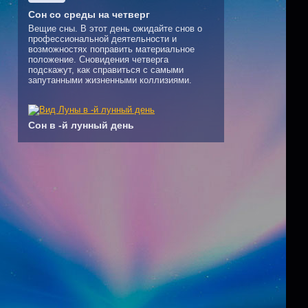
Сон со среды на четверг
Вещие сны. В этот день ожидайте снов о
профессиональной деятельности и
возможностях поправить материальное
положение. Сновидения четверга
подскажут, как справиться с самыми
запутанными жизненными коллизиями.
Сон в -й лунный день