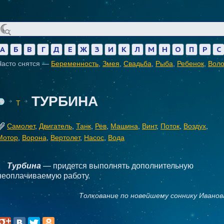
А
Б
В
Г
Д
Е
Ж
З
И
К
Л
М
Н
О
П
Р
С
Часто снятся —
Беременность
,
Змея
,
Свадьба
,
Рыба
,
Ребенок
,
Вол
ТУРБИНА
Т
Самолет
,
Двигатель
,
Танк
,
Рев
,
Машина
,
Винт
,
Поток
,
Воздух
,
Мотор
,
Ворона
,
Вертолет
,
Насос
,
Вода
Турбина
— придется выполнять дополнительную
неоплачиваемую работу.
Толкование по новейшему соннику Иванов