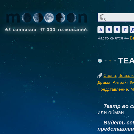
65 сонников. 47 000 толкований.
А
Б
В
Г
Часто снятся —
Б
ТЕ
Т
Сцена
,
Вешалк
Драма
,
Антракт
,
К
Представление
,
М
Театр во с
или обман.
Видеть се
представлен