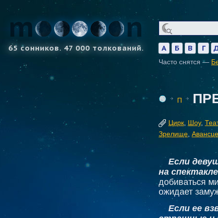
65 сонников. 47 000 толкований.
А
Б
В
Г
Часто снятся —
Б
ПР
П
Цирк
,
Шоу
,
Теа
Зрелище
,
Авансц
Если деву
на спектакле
добиваться ми
ожидает заму
Если ее в