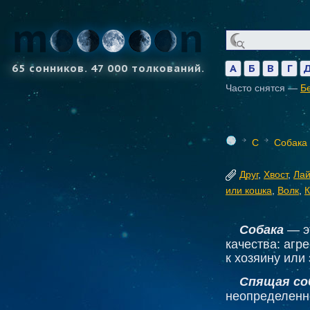
65 сонников. 47 000 толкований.
А
Б
В
Г
Часто снятся —
Б
С
Собака
Друг
,
Хвост
,
Ла
или кошка
,
Волк
,
К
Собака
— э
качества: агр
к хозяину или 
Спящая со
неопределенно