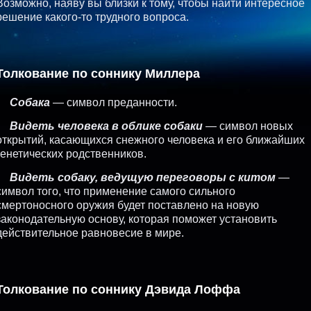
Возможно, наяву вы близки к тому, чтобы найти интересное
решение какого-то трудного вопроса.
Толкование по соннику Миллера
Собака
— символ преданности.
Видеть человека в облике собаки
— символ новых
открытий, касающихся снежного человека и его ближайших
генетических родственников.
Видеть собаку, ведущую переговоры с китом
—
символ того, что применение самого сильного
смертоносного оружия будет поставлено на новую
законодательную основу, которая поможет установить
действительное равновесие в мире.
Толкование по соннику Дэвида Лоффа