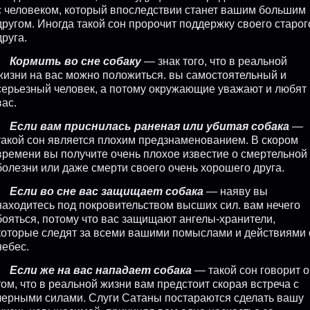
с человеком, который впоследствии станет вашим большим
другом. Иногда такой сон пророчит поддержку своего старог
друга.
Кормить во сне собаку
— знак того, что в реальной
жизни на вас можно положиться. вы самостоятельный и
серьезный человек, а потому окружающие уважают и любят
вас.
Если вам приснилась раненая или убитая собака
—
такой сон является плохим предзнаменованием. В скором
времени вы получите очень плохое известие о смертельной
болезни или даже смерти своего очень хорошего друга.
Если во сне вас защищает собака
— наяву вы
находитесь под покровительством высших сил. вам нечего
бояться, потому что вас защищают ангелы-хранители,
которые следят за всеми вашими помыслами и действиями 
небес.
Если же на вас нападает собака
— такой сон говорит о
том, что в реальной жизни вам предстоит скорая встреча с
черными силами. Слуги Сатаны постараются сделать вашу