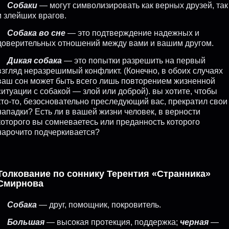
Собаки
— могут символизировать как верных друзей, так
и злейших врагов.
Собака во сне
— это подтверждение надежных и
доверительных отношений между вами и вашим другом.
Дикая собака
— это попытки разрешить на первый
взгляд неразрешимый конфликт. (Конечно, в обоих случаях
ваш сон может быть всего лишь повторением жизненной
ситуации с собакой — злой или доброй). вы хотите, чтобы
кто-то, безосновательно преследующий вас, прекратил свои
нападки? Есть ли в вашей жизни человек, в верности
которого вы сомневаетесь или преданность которого
нарочито подчеркивается?
Толкование по соннику Терентия «Странника»
Смирнова
Собака
— друг, помощник, покровитель.
Большая
— высокая протекция, поддержка;
черная
—