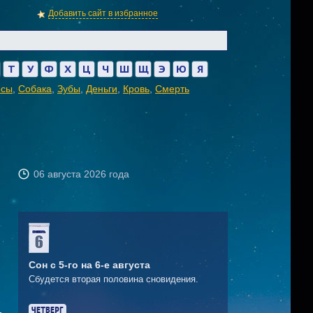
Добавить сайт в избранное
Т
У
Ф
Х
Ц
Ч
Ш
Щ
Э
Ю
Я
осы
,
Собака
,
Зубы
,
Деньги
,
Кровь
,
Смерть
06 августа 2026 года
Сон с 5-го на 6-е августа
Сбудется вторая половина сновидения.