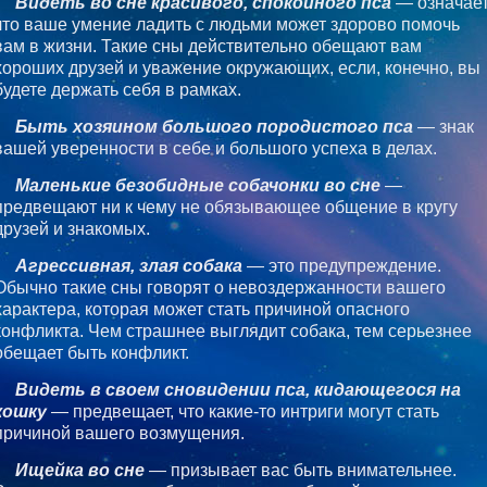
Видеть во сне красивого, спокойного пса
— означает
что ваше умение ладить с людьми может здорово помочь
вам в жизни. Такие сны действительно обещают вам
хороших друзей и уважение окружающих, если, конечно, вы
будете держать себя в рамках.
Быть хозяином большого породистого пса
— знак
вашей уверенности в себе и большого успеха в делах.
Маленькие безобидные собачонки во сне
—
предвещают ни к чему не обязывающее общение в кругу
друзей и знакомых.
Агрессивная, злая собака
— это предупреждение.
Обычно такие сны говорят о невоздержанности вашего
характера, которая может стать причиной опасного
конфликта. Чем страшнее выглядит собака, тем серьезнее
обещает быть конфликт.
Видеть в своем сновидении пса, кидающегося на
кошку
— предвещает, что какие-то интриги могут стать
причиной вашего возмущения.
Ищейка во сне
— призывает вас быть внимательнее.