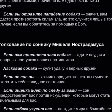
жизнь невыносимой, причиняя вам одно несчастье за
другим.
Если вы отразите нападение собаки
— значит, вам
удастся противостоять силам зла, но это случится лишь в то
случае, если вы обратитесь за помощью к Богу.
Толкование по соннику Мишеля Нострадамуса
Если вам приснится злая собака
— ждите неудач и
коварных поступков ваших противников.
Ласковая собака
— сулит удачу и верных друзей.
Если во сне вы
— хозяин породистого пса. вы сумеете
сколотить себе солидное состояние.
Если ищейка идет по следу за вами
— сон
предостерегает вас против искушений, которые могут стать
гибельными для вас.
Если собака укусит вас
— не ждите мира в ближайшее