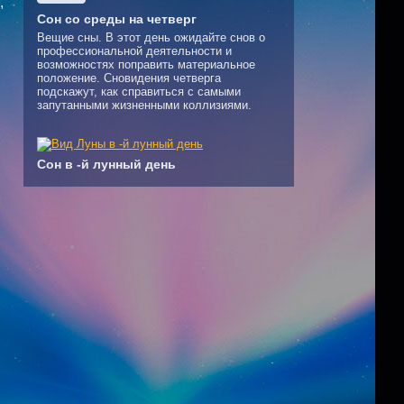
,
Сон со среды на четверг
Вещие сны. В этот день ожидайте снов о
профессиональной деятельности и
возможностях поправить материальное
положение. Сновидения четверга
подскажут, как справиться с самыми
запутанными жизненными коллизиями.
Сон в -й лунный день