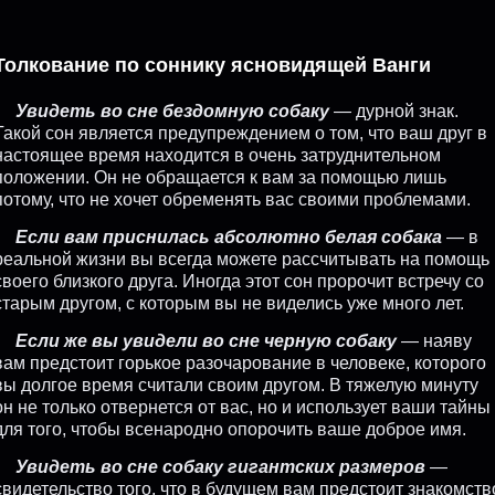
Толкование по соннику ясновидящей Ванги
Увидеть во сне бездомную собаку
— дурной знак.
Такой сон является предупреждением о том, что ваш друг в
настоящее время находится в очень затруднительном
положении. Он не обращается к вам за помощью лишь
потому, что не хочет обременять вас своими проблемами.
Если вам приснилась абсолютно белая собака
— в
реальной жизни вы всегда можете рассчитывать на помощь
своего близкого друга. Иногда этот сон пророчит встречу со
старым другом, с которым вы не виделись уже много лет.
Если же вы увидели во сне черную собаку
— наяву
вам предстоит горькое разочарование в человеке, которого
вы долгое время считали своим другом. В тяжелую минуту
он не только отвернется от вас, но и использует ваши тайны
для того, чтобы всенародно опорочить ваше доброе имя.
Увидеть во сне собаку гигантских размеров
—
свидетельство того, что в будущем вам предстоит знакомств