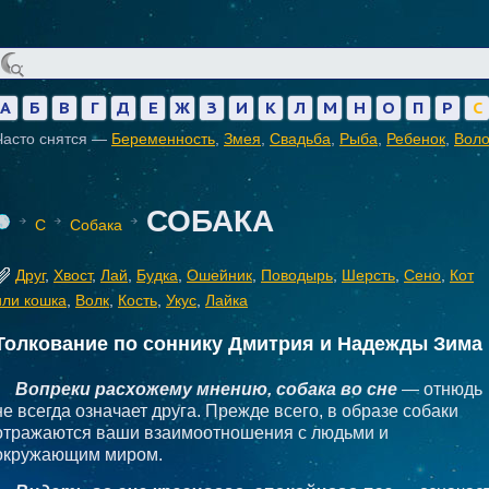
А
Б
В
Г
Д
Е
Ж
З
И
К
Л
М
Н
О
П
Р
С
Часто снятся —
Беременность
,
Змея
,
Свадьба
,
Рыба
,
Ребенок
,
Вол
СОБАКА
С
Собака
Друг
,
Хвост
,
Лай
,
Будка
,
Ошейник
,
Поводырь
,
Шерсть
,
Сено
,
Кот
или кошка
,
Волк
,
Кость
,
Укус
,
Лайка
Толкование по соннику Дмитрия и Надежды Зима
Вопреки расхожему мнению, собака во сне
— отнюдь
не всегда означает друга. Прежде всего, в образе собаки
отражаются ваши взаимоотношения с людьми и
окружающим миром.