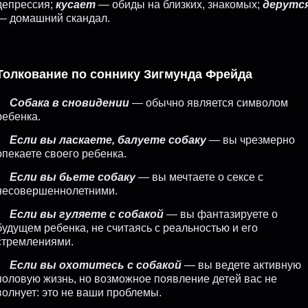
депрессия;
кусает
— обиды на близких, знакомых;
дерутс
— домашний скандал.
Толкование по соннику Зигмунда Фрейда
Собака в сновидении
— обычно является символом
ребенка.
Если вы ласкаете, балуете собаку
— вы чрезмерно
опекаете своего ребенка.
Если вы бьете собаку
— вы мечтаете о сексе с
несовершеннолетними.
Если вы гуляете с собакой
— вы фантазируете о
будущем ребенка, не считаясь с реальностью и его
стремлениями.
Если вы охотитесь с собакой
— вы ведете активную
половую жизнь, но возможное появление детей вас не
волнует: это не ваши проблемы.