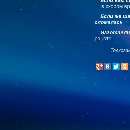
Если вам 
— в скором вр
Если же ш
сломалась
— 
Изготавли
работе.
Толкова