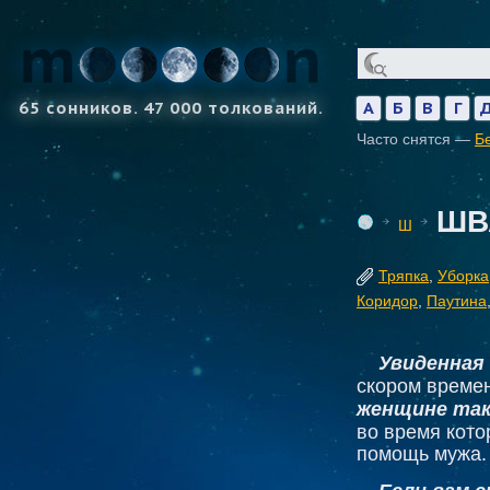
65 сонников. 47 000 толкований.
А
Б
В
Г
Часто снятся —
Б
ШВ
Ш
Тряпка
,
Уборка
Коридор
,
Паутина
Увиденная 
скором време
женщине так
во время кото
помощь мужа.