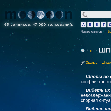
65 сонников. 47 000 толкований.
А
Б
В
Г
Часто снятся —
Б
ШП
Ш
Экзамен
,
Шпар
Шпоры во 
конфликтность
Видеть их 
невоздержанно
спорная ситуа
Видеть шп