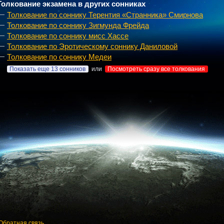
Толкование экзамена в других сонниках
Толкование по соннику Терентия «Странника» Смирнова
Толкование по соннику Зигмунда Фрейда
Толкование по соннику мисс Хассе
Толкование по Эротическому соннику Даниловой
Толкование по соннику Медеи
Показать еще 13 сонников
или
Посмотреть сразу все толкования
Обратная связь