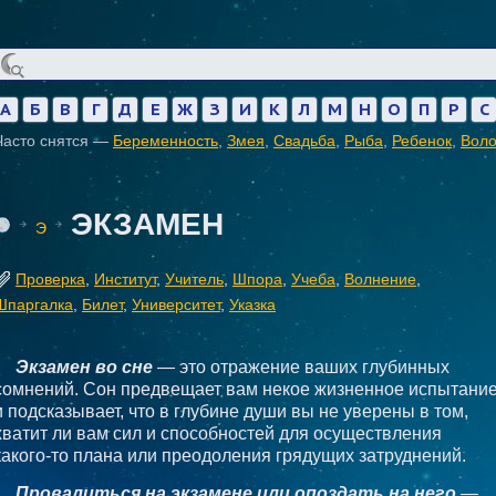
А
Б
В
Г
Д
Е
Ж
З
И
К
Л
М
Н
О
П
Р
С
Часто снятся —
Беременность
,
Змея
,
Свадьба
,
Рыба
,
Ребенок
,
Вол
ЭКЗАМЕН
Э
Проверка
,
Институт
,
Учитель
,
Шпора
,
Учеба
,
Волнение
,
Шпаргалка
,
Билет
,
Университет
,
Указка
Экзамен во сне
— это отражение ваших глубинных
сомнений. Сон предвещает вам некое жизненное испытани
и подсказывает, что в глубине души вы не уверены в том,
хватит ли вам сил и способностей для осуществления
какого-то плана или преодоления грядущих затруднений.
Провалиться на экзамене или опоздать на него
—