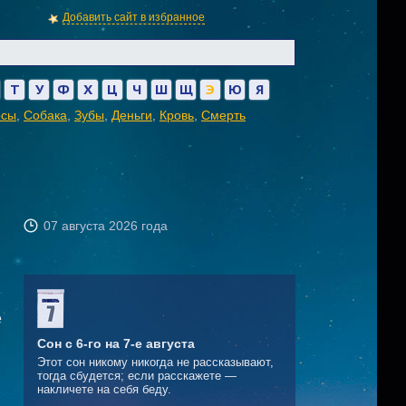
Добавить сайт в избранное
Т
У
Ф
Х
Ц
Ч
Ш
Щ
Э
Ю
Я
осы
,
Собака
,
Зубы
,
Деньги
,
Кровь
,
Смерть
07 августа 2026 года
е
Сон с 6-го на 7-е августа
Этот сон никому никогда не рассказывают,
тогда сбудется; если расскажете —
накличете на себя беду.