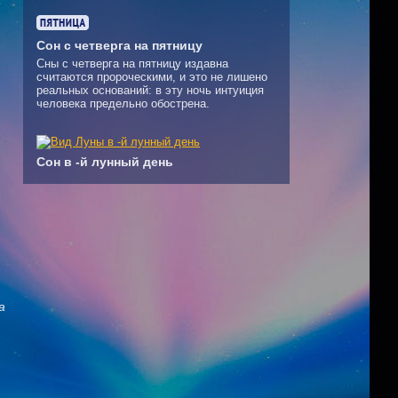
Сон с четверга на пятницу
Сны с четверга на пятницу издавна
считаются пророческими, и это не лишено
реальных оснований: в эту ночь интуиция
человека предельно обострена.
Сон в -й лунный день
а