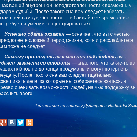
знак вашей внутренней неподготовленности к возможным
ударам судьбы. После такого сна вам следует избегать
излишней самоуверенности — в ближайшее время от вас
потребуется умение концентрироваться.
Успешно сдать экзамен
— означает, что вы с честью
преодолеете сложный период жизни, хотя и расслабляться
вам тоже не следует.
Самому принимать экзамен или наблюдать за
сдачей экзамена со стороны
— знак того, что какие-то из
ваших планов не до конца продуманы и могут потерпеть
неудачу. После такого сна вам следует тщательно
взвешивать дела, за которые вы собираетесь взяться, и
трезво оценивать возможности людей, на чью поддержку вы
рассчитываете.
Толкование по соннику Дмитрия и Надежды Зим