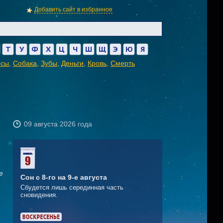
Добавить сайт в избранное
Т
У
Ф
Х
Ц
Ч
Ш
Щ
Э
Ю
Я
осы
,
Собака
,
Зубы
,
Деньги
,
Кровь
,
Смерть
09 августа 2026 года
е
Сон с 8-го на 9-е августа
Сбудется лишь серединная часть
сновидения.