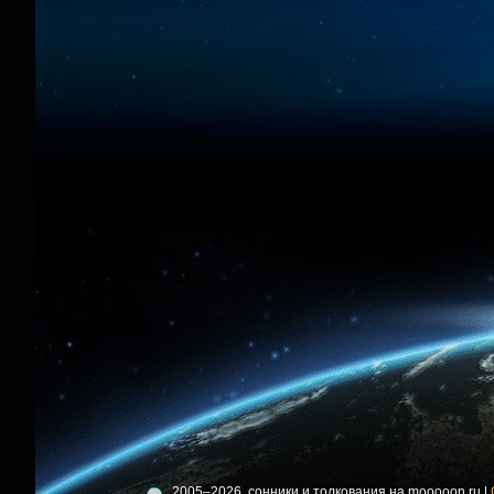
2005–2026, сонники и толкования на mooooon.ru |