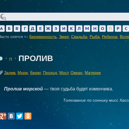
А
Б
В
Г
Д
Е
Ж
З
И
К
Л
М
Н
О
П
Р
С
Часто снятся —
Беременность
,
Змея
,
Свадьба
,
Рыба
,
Ребенок
,
Вол
ПРОЛИВ
П
Залив
,
Море
,
Берег
,
Проход
,
Мост
,
Океан
,
Материк
Пролив морской
— твоя судьба будет изменчива.
Толкование по соннику мисс Хасс