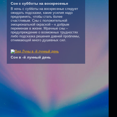
Сон с субботы на воскресенье
В ночь с субботы на воскресенье следует
ожидать подсказки, какие усилия надо
предпринять, чтобы стать более
счастливым. Сны с положительной
эмоциональной окраской – к добрым
переменам в жизни. Мрачные сны –
предупреждение о возможных трудностях
либо подсказка решения давней проблемы,
отнимающей много душевных сил.
Сон в -й лунный день