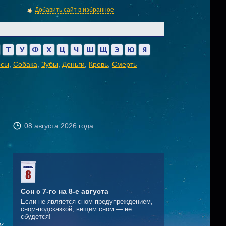
Добавить сайт в избранное
Т
У
Ф
Х
Ц
Ч
Ш
Щ
Э
Ю
Я
осы
,
Собака
,
Зубы
,
Деньги
,
Кровь
,
Смерть
08 августа 2026 года
Сон с 7-го на 8-е августа
Если не является сном-предупреждением,
сном-подсказкой, вещим сном — не
сбудется!
у