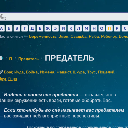
А
Б
В
Г
Д
Е
Ж
З
И
К
Л
М
Н
О
П
Р
С
Часто снятся —
Беременность
,
Змея
,
Свадьба
,
Рыба
,
Ребенок
,
Вол
ПРЕДАТЕЛЬ
П
Предатель
Враг
,
Иуда
,
Война
,
Измена
,
Фашист
,
Шкура
,
Трус
,
Поцелуй
,
Друг
,
Гора
Видеть в своем сне предателя
— означает, что в
Вашем окружении есть враги, готовые обобрать Вас.
Если кто-нибудь во сне называет вас предателем
— вас ожидают неблагоприятные перспективы.
Толкование по современному совмещенному сонник