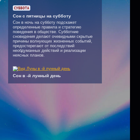
Сон с пятницы на субботу
Сон в ночь на субботу подскажет
определенные правила и стратегию
поведения в обществе. Субботние
сновидения делают очевидными скрытые
причины волнующих жизненных событий,
предостерегают от последствий
необдуманных действий и реализации
неясных планов.
Сон в -й лунный день