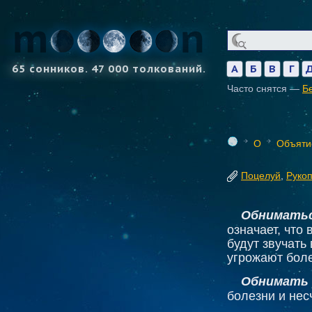
65 сонников. 47 000 толкований.
А
Б
В
Г
Часто снятся —
Б
О
Объяти
Поцелуй
,
Руко
Обниматьс
означает, что 
будут звучать
угрожают боле
Обнимать 
болезни и нес