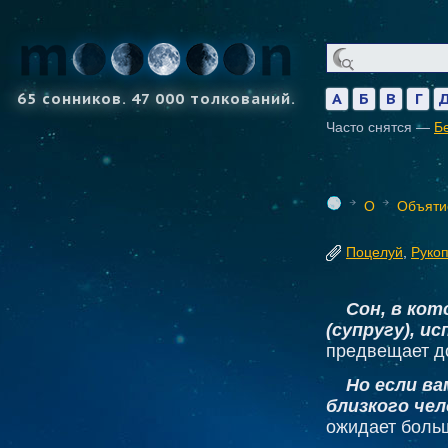
65 сонников. 47 000 толкований.
А
Б
В
Г
Часто снятся —
Б
О
Объяти
Поцелуй
,
Руко
Сон, в кот
(супругу), 
предвещает д
Но если в
близкого че
ожидает больш