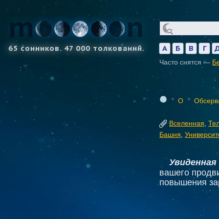
65 сонников. 47 000 толкований.
А
Б
В
Г
Часто снятся —
Б
О
Обсерв
Вселенная
,
Те
Башня
,
Университ
Увиденная
вашего продв
повышения за