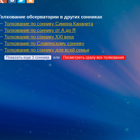
Толкование обсерватории в других сонниках
Толкование по соннику Симона Кананита
Толкование по соннику от А до Я
Толкование по соннику XXI века
Толкование по Славянскому соннику
Толкование по соннику для всей семьи
Показать еще 3 сонника
или
Посмотреть сразу все толкования