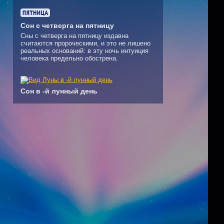
Сон с четверга на пятницу
Сны с четверга на пятницу издавна
считаются пророческими, и это не лишено
реальных оснований: в эту ночь интуиция
человека предельно обострена.
Сон в -й лунный день