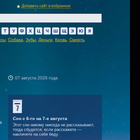
Добавить сайт в избранное
Т
У
Ф
Х
Ц
Ч
Ш
Щ
Э
Ю
Я
осы
,
Собака
,
Зубы
,
Деньги
,
Кровь
,
Смерть
07 августа 2026 года
Сон с 6-го на 7-е августа
а
Этот сон никому никогда не рассказывают,
тогда сбудется; если расскажете —
накличете на себя беду.