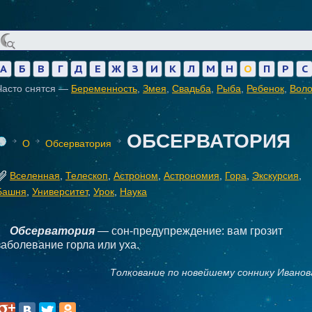
А
Б
В
Г
Д
Е
Ж
З
И
К
Л
М
Н
О
П
Р
С
Часто снятся —
Беременность
,
Змея
,
Свадьба
,
Рыба
,
Ребенок
,
Вол
ОБСЕРВАТОРИЯ
О
Обсерватория
Вселенная
,
Телескоп
,
Астроном
,
Астрономия
,
Гора
,
Экскурсия
,
Башня
,
Университет
,
Урок
,
Наука
Обсерватория
— сон-предупреждение: вам грозит
заболевание горла или уха.
Толкование по новейшему соннику Иванов