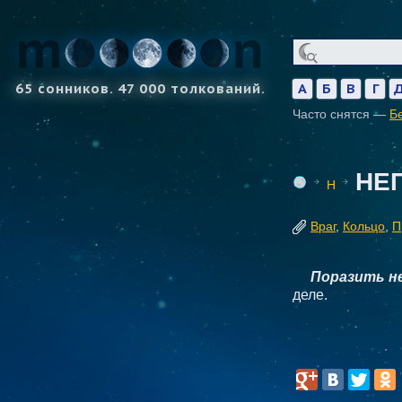
65 сонников. 47 000 толкований.
А
Б
В
Г
Часто снятся —
Б
НЕ
Н
Враг
,
Кольцо
,
П
Поразить н
деле.