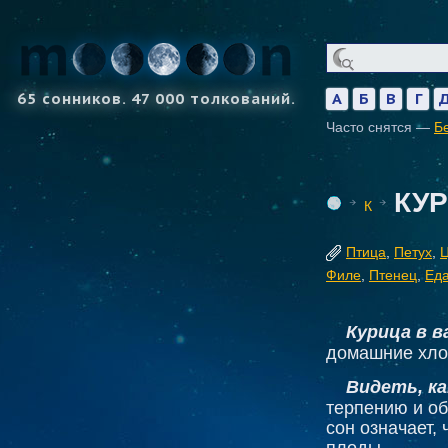
65 сонников. 47 000 толкований.
А
Б
В
Г
Часто снятся —
Б
КУ
К
Птица
,
Петух
,
Филе
,
Птенец
,
Ед
Курица в в
домашние хлоп
Видеть, ка
терпению и о
сон означает,
плоды.