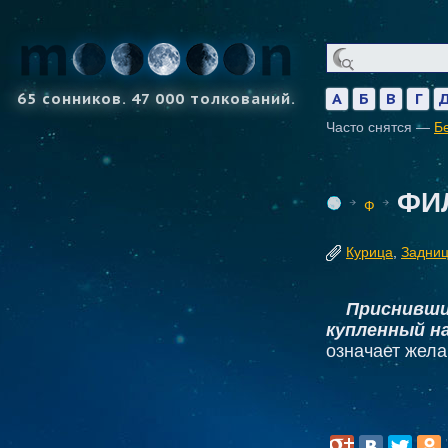
65 сонников. 47 000 толкований.
А
Б
В
Г
Часто снятся —
Б
ФИ
Ф
Курица
,
Задни
Приснивши
купленный на
означает жел