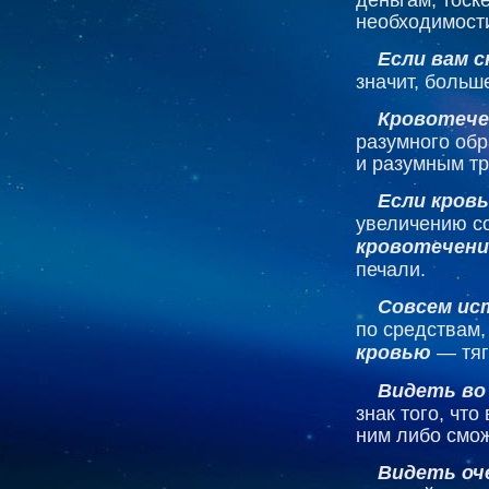
необходимост
Если вам 
значит, больш
Кровотече
разумного об
и разумным тр
Если кров
увеличению с
кровотечение
печали.
Совсем ис
по средствам
кровью
— тяг
Видеть во 
знак того, чт
ним либо смож
Видеть оч