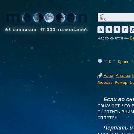
65 сонников. 47 000 толкований.
А
Б
В
Г
Часто снятся —
Б
К
Кровь
Рана
,
Анализ
,
Любовь
,
Комар
,
Б
Если во с
означает, что
обратить вним
сплетен.
Черпать и 
деньгам, тоск