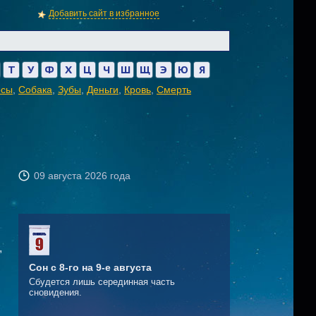
Добавить сайт в избранное
Т
У
Ф
Х
Ц
Ч
Ш
Щ
Э
Ю
Я
осы
,
Собака
,
Зубы
,
Деньги
,
Кровь
,
Смерть
09 августа 2026 года
,
Сон с 8-го на 9-е августа
Сбудется лишь серединная часть
сновидения.