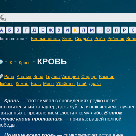
А
Б
В
Г
Д
Е
Ж
З
И
К
Л
М
Н
О
П
Р
С
Часто снятся —
Беременность
,
Змея
,
Свадьба
,
Рыба
,
Ребенок
,
Вол
КРОВЬ
К
Кровь
Рана
,
Анализ
,
Вена
,
Группа
,
Артерия
,
Сердце
,
Вампир
,
Любовь
,
Комар
,
Боль
,
Мясо
,
Убийство
,
Гной
,
Драка
Кровь
— этот символ в сновидениях редко носит
положительный характер, пожалуй, за исключением случаев
связанных с проявлением злости к кому-либо.
В этом
случае кровь противника
— признак вашей полной
победы.
Но чаще всего кровь
— символизирует истощение,