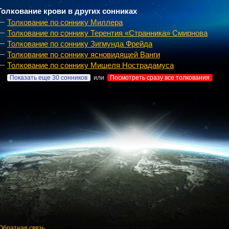
Толкование крови в других сонниках
Толкование по соннику Миллера
Толкование по соннику Терентия «Странника» Смирнова
Толкование по соннику Зигмунда Фрейда
Толкование по соннику ясновидящей Ванги
Толкование по соннику Мишеля Нострадамуса
Показать еще 30 сонников
или
Посмотреть сразу все толкования
Обратная связь