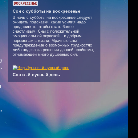
Сон с субботы на воскресенье
В ночь с субботы на воскресенье следует
ожидать подсказки, какие усилия надо
предпринять, чтобы стать более
счастливым. Сны с положительной
эмоциональной окраской – к добрым
переменам в жизни. Мрачные сны –
предупреждение о возможных трудностях
либо подсказка решения давней проблемы,
отнимающей много душевных сил.
й
ь
Сон в -й лунный день
ы
а