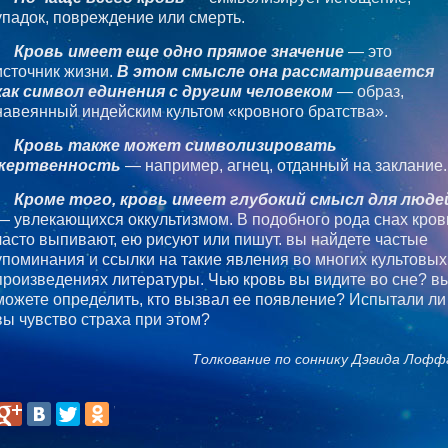
упадок, повреждение или смерть.
Кровь имеет еще одно прямое значение
— это
источник жизни.
В этом смысле она рассматривается
как символ единения с другим человеком
— образ,
навеянный индейским культом «кровного братства».
Кровь также может символизировать
жертвенность
— например, агнец, отданный на заклание.
Кроме того, кровь имеет глубокий смысл для люде
— увлекающихся оккультизмом. В подобного рода снах кров
часто выпивают, ею рисуют или пишут. вы найдете частые
упоминания и ссылки на такие явления во многих культовых
произведениях литературы. Чью кровь вы видите во сне? в
можете определить, кто вызвал ее появление? Испытали ли
вы чувство страха при этом?
Толкование по соннику Дэвида Лофф